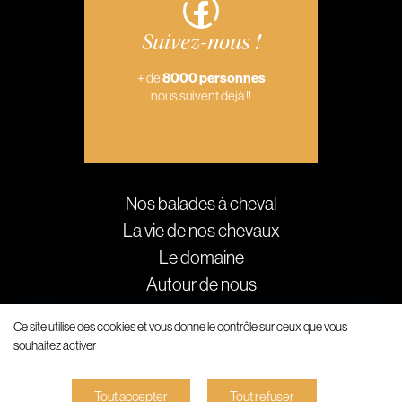
Suivez-nous !
+ de
8000 personnes
nous suivent déjà !!
Nos balades à cheval
La vie de nos chevaux
Le domaine
Autour de nous
Galerie
Ce site utilise des cookies et vous donne le contrôle sur ceux que vous
Actualités
souhaitez activer
Copyright 2023 © Domaine de la Palissade -
Plan du site
-
Tout accepter
Tout refuser